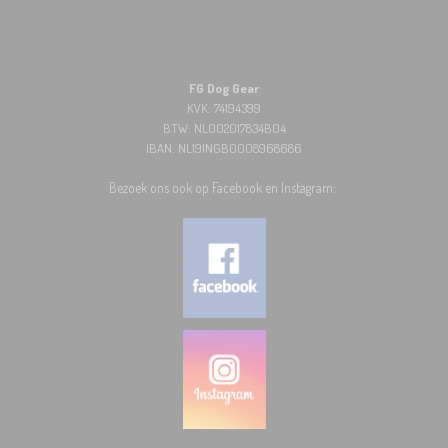
FG Dog Gear
KVK: 74194399
BTW: NL002017834B04
IBAN: NL19INGB0008968686
Bezoek ons ook op Facebook en Instagram: