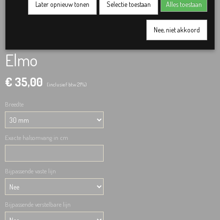
Later opnieuw tonen
Selectie toestaan
Alles toestaan
Nee, niet akkoord
Elmo
€ 35,00
(inclusief btw 21%)
Breedte
Exacte halsomvang in cm
Bijpassende vaste lijn
Bijpassende verstelbare lijn