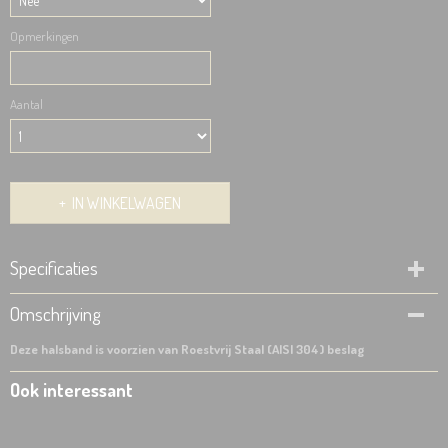
Opmerkingen
Aantal
IN WINKELWAGEN
Specificaties
Productcode
Omschrijving
671-822
Deze halsband is voorzien van Roestvrij Staal (AISI 304) beslag
Ook interessant