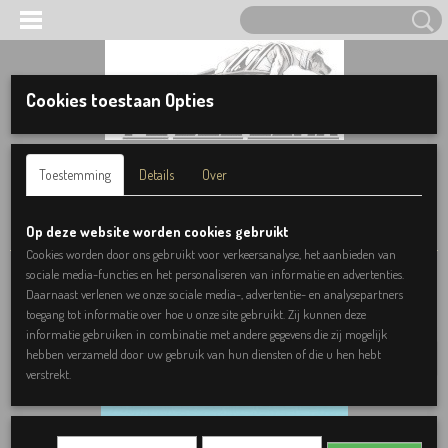
Cookies toestaan Opties
Inloggen
Registreren
UW WINKELWAGEN
Toestemming
Details
Over
Geen producten
(0)
Home
>
Halsbanden
>
Aquablauw
Op deze website worden cookies gebruikt
Cookies worden door ons gebruikt voor verkeersanalyse, het aanbieden van
sociale media-functies en het personaliseren van informatie en advertenties.
Prijs vanaf:
Daarnaast verlenen we onze sociale media-, advertentie- en analysepartners
toegang tot informatie over hoe u onze site gebruikt. Zij kunnen deze
informatie gebruiken in combinatie met andere gegevens die zij mogelijk
hebben verzameld door uw gebruik van hun diensten of die u hen hebt
verstrekt.