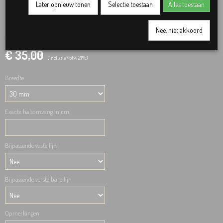
Later opnieuw tonen
Selectie toestaan
Alles toestaan
Aquablauw
Nee, niet akkoord
€ 35,00
(inclusief btw 21%)
Breedte
Exacte halsomvang in cm
Bijpassende vaste lijn
Bijpassende verstelbare lijn
Opmerkingen