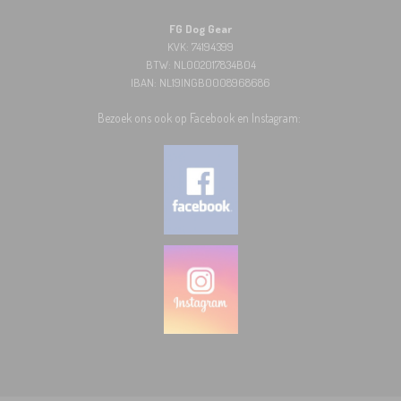
FG Dog Gear
KVK: 74194399
BTW: NL002017834B04
IBAN: NL19INGB0008968686
Bezoek ons ook op Facebook en Instagram: