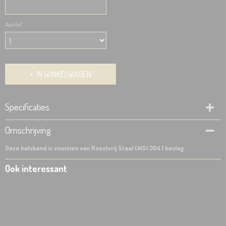
Aantal
IN WINKELWAGEN
Specificaties
Productcode
Omschrijving
531-900
Deze halsband is voorzien van Roestvrij Staal (AISI 304) beslag
Ook interessant