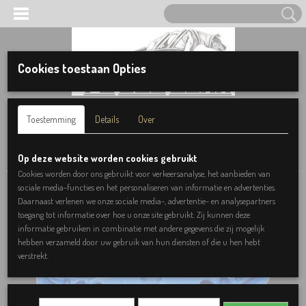
Cookies toestaan Opties
Inloggen
Registreren
UW WINKELWAGEN
Toestemming
Details
Over
Geen producten
(0)
Home
>
Benodigdheden
>
Kauwproducten
>
Sodapup Nylon Starfish – Blue
Op deze website worden cookies gebruikt
Cookies worden door ons gebruikt voor verkeersanalyse, het aanbieden van
sociale media-functies en het personaliseren van informatie en advertenties.
Daarnaast verlenen we onze sociale media-, advertentie- en analysepartners
toegang tot informatie over hoe u onze site gebruikt. Zij kunnen deze
informatie gebruiken in combinatie met andere gegevens die zij mogelijk
hebben verzameld door uw gebruik van hun diensten of die u hen hebt
verstrekt.