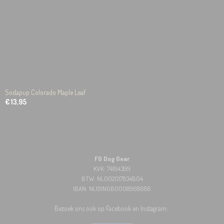
Sodapup Colorado Maple Leaf
€ 13,95
FG Dog Gear
KVK: 74194399
BTW: NL002017834B04
IBAN: NL19INGB0008968686
Bezoek ons ook op Facebook en Instagram: