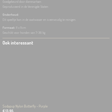
Goedgekeurd door dierenartsen
Geproduceerd in de Verenigde Staten
Onderhoud:
Dit speeltje kan in de vaatwasser en is eenvoudig te reinigen.
Formaat:
11 x 11cm
Geschikt voor honden van 7-36 kg
Ook interessant
Sodapup Nylon Butterfly – Purple
€ 13,95