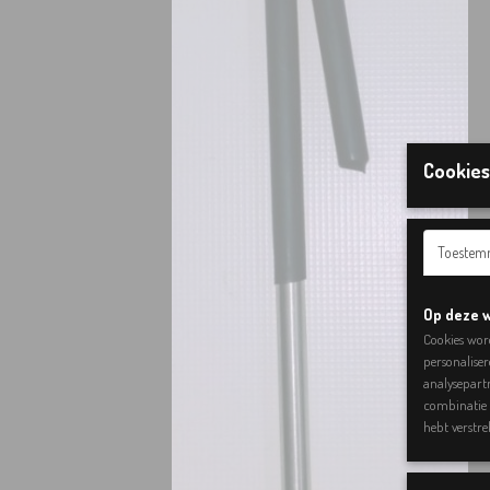
Cookies
Toestem
Op deze w
Cookies wor
personaliser
analysepartn
combinatie 
hebt verstre