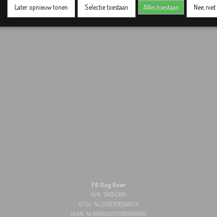
Later opnieuw tonen
Selectie toestaan
Alles toestaan
Nee, nie
FG Dog Gear
KVK: 74194399
BTW: NL002017834B04
IBAN: NL19INGB0008968686