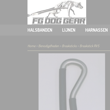
HALSBANDEN
LIJNEN
HARNASSEN
Home
>
Benodigdheden
>
Breaksticks
>
Breakstick RVS