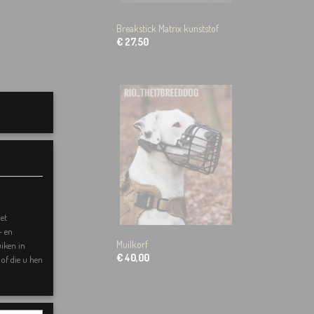
Breakstick Matrix kunststof
€ 27,50
et
- en
Muilkorf
uiken in
€ 40,00
of die u hen